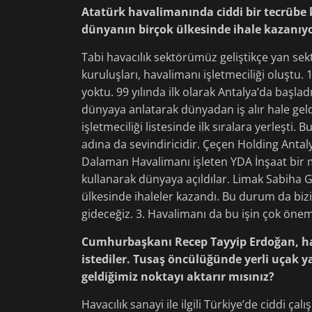
Atatürk havalimanında ciddi bir tecrübe 
dünyanın birçok ülkesinde ihale kazanıyo
Tabi havacılık sektörümüz geliştikçe yan se
kuruluşları, havalimanı işletmeciliği oluştu. 
yoktu. 99 yılında ilk olarak Antalya’da başladı
dünyaya anlatarak dünyadan iş alır hale ge
işletmeciliği listesinde ilk sıralara yerleşt
adına da sevindiricidir. Çeçen Holding Antalya
Dalaman Havalimanı işleten YDA İnşaat bir ma
kullanarak dünyaya açıldılar. Limak Sabiha
ülkesinde ihaleler kazandı. Bu durum da bizi
gideceğiz. 3. Havalimanı da bu işin çok öneml
Cumhurbaşkanı Recep Tayyip Erdoğan, hav
istediler. Tusaş öncülüğünde yerli uçak 
geldiğimiz noktayı aktarır mısınız?
Havacılık sanayi ile ilgili Türkiye’de ciddi ça