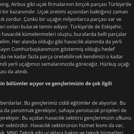
ng, Airbus gibi uçak firmalarının birçok parçası Türkiye’de
 bir kazanımdır. Uçak üretimi açısından baktığınız zaman
tık zordur. Çünkü bir uçağın milyonlarca parçası var ve
ri onları bularak temin ediyor. Türkiye’de de Eskişehir,
 havacılık kümelenmeleri oluştu, buralarda belli parçalar
etelim. Her alanda olduğu gibi havacılık alanında da yerli
r. Sayın Cumhurbaşkanımızın göstermiş olduğu hedef
a ne kadar fazla parça üretebilirsek kendimizi o kadar
endi yerli uçağımızı semalarımızda göreceğiz. Hürkuş uçağı
ası da alındı.
in bölümler açıyor ve gençlerimizin de çok ilgili
berdarlar. Bu gençlerimiz ciddi eğitimler de alıyorlar. Bu
ya da yansıtmak gerekiyor, sahaya yansıtacak projeleri de
erekiyor. Bu açıdan havacılık sektörü gençlerimizin ufkunu
bir sektördür. Havacılık sektörünün hizmet kısmı da var,
nik, MNG Teknik gibi uçaklara bakım ve teknik hizmetleri