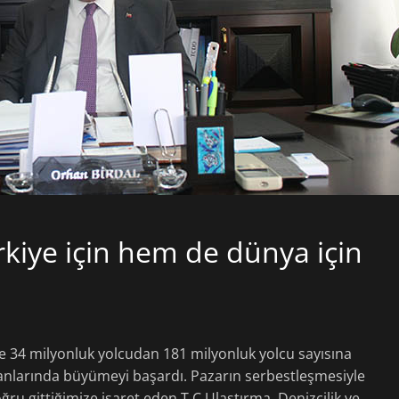
kiye için hem de dünya için
ile 34 milyonluk yolcudan 181 milyonluk yolcu sayısına
lanlarında büyümeyi başardı. Pazarın serbestleşmesiyle
ru gittiğimize işaret eden T.C Ulaştırma, Denizcilik ve