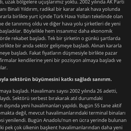
dı, uzak bölgelere uçuşlarımız yoktu. 2002 yılında AK Parti
ı Binali Yıldırım, radikal bir karar alarak hava yolunda
rarla birlikte yurt içinde Türk Hava Yolları tekelinde olan
ne de tanınmış oldu ve diğer hava yolu şirketleri de yeni
a başladılar. Böylelikle hem insanımız daha ekonomik
rde rekabet başladı. Tek bir şirketin o günkü şartlarda
birlikte bir anda sektör gelişmeye başladı. Alınan kararla
eye başladı. Fakat fiyatların düşmesiyle birlikte pazar
firmalar kendilerine yeni bir pozisyon almaya başladı ve
lar.
yla sektörün büyümesini katkı sağladı sanırım.
aya başladı. Havalimanı sayısı 2002 yılında 26 adetti,
daydı. Sektörü serbest bırakarak atıl durumdaki
n dışında yeni havalimanları yapıldı. Bugün 55 tane aktif
makta değil, mevcut havalimanlarındaki terminal binaları
epsi yenilendi. Bugün Anadolu’nun en ücra yerinde bulunan
aki pek çok ülkenin başkent havalimanlarından daha yeni