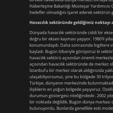
Haberleşme Bakanlığı Müsteşar Yardımcısı Or
hedefler olmadığını işaret ederek sektörün g
Havacılık sektöründe geldiğimiz noktayı a
Dünyada havacılık sektöründe ciddi bir eks
doğru bir eksen kayması yaşıyor. 1980’li yı
konumundaydı. Daha sonrasında İngiltere v
başladı. Bugün itibariyle görüyoruz ki sektö
havacılık sektörü açısından önemli merkezl
açısından havacılık sektöründe de merkez ol
İstanbul’u bir merkez olarak aldığınızda yakl
ulaşabiliyorsunuz, yine bu bölgede 30 trilyo
Türkiye, dünyanın merkezinde bulunmaktadır.
ilişkilerin en yoğun bölgede yaşıyoruz. Özell
durumun göstergesi niteliğindedir. 2002 yılı
bir noktada değildik. Bugün dünya markası o
bulunuyordu. Bunlarda genellikle eski model 