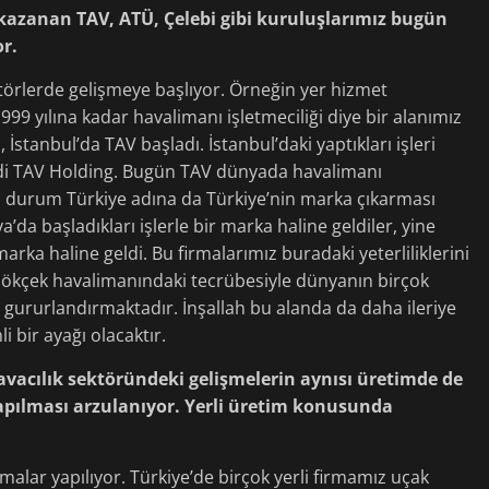
kazanan TAV, ATÜ, Çelebi gibi kuruluşlarımız bugün
r.
ktörlerde gelişmeye başlıyor. Örneğin yer hizmet
1999 yılına kadar havalimanı işletmeciliği diye bir alanımız
, İstanbul’da TAV başladı. İstanbul’daki yaptıkları işleri
ldi TAV Holding. Bugün TAV dünyada havalimanı
i. Bu durum Türkiye adına da Türkiye’nin marka çıkarması
’da başladıkları işlerle bir marka haline geldiler, yine
rka haline geldi. Bu firmalarımız buradaki yeterliliklerini
 Gökçek havalimanındaki tecrübesiyle dünyanın birçok
 gururlandırmaktadır. İnşallah bu alanda da daha ileriye
i bir ayağı olacaktır.
acılık sektöründeki gelişmelerin aynısı üretimde de
yapılması arzulanıyor. Yerli üretim konusunda
lışmalar yapılıyor. Türkiye’de birçok yerli firmamız uçak