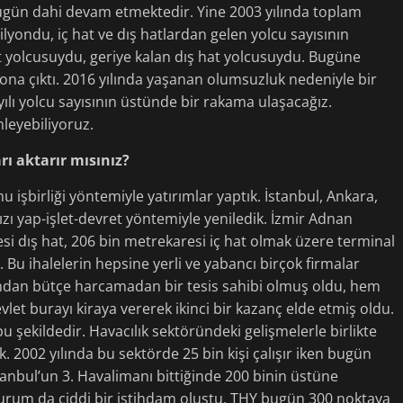
ugün dahi devam etmektedir. Yine 2003 yılında toplam
ilyondu, iç hat ve dış hatlardan gelen yolcu sayısının
t yolcusuydu, geriye kalan dış hat yolcusuydu. Bugüne
ona çıktı. 2016 yılında yaşanan olumsuzluk nedeniyle bir
ılı yolcu sayısının üstünde bir rakama ulaşacağız.
leyebiliyoruz.
ı aktarır mısınız?
 işbirliği yöntemiyle yatırımlar yaptık. İstanbul, Ankara,
zı yap-işlet-devret yöntemiyle yeniledik. İzmir Adnan
 dış hat, 206 bin metrekaresi iç hat olmak üzere terminal
r. Bu ihalelerin hepsine yerli ve yabancı birçok firmalar
asından bütçe harcamadan bir tesis sahibi olmuş oldu, hem
vlet burayı kiraya vererek ikinci bir kazanç elde etmiş oldu.
şekildedir. Havacılık sektöründeki gelişmelerle birlikte
 2002 yılında bu sektörde 25 bin kişi çalışır iken bugün
stanbul’un 3. Havalimanı bittiğinde 200 binin üstüne
durum da ciddi bir istihdam oluştu. THY bugün 300 noktaya