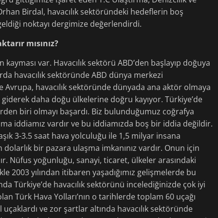
han Birdal, havacılık sektöründeki hedeflerin boş
eldiği noktayı dergimize değerlendirdi.
ktarır mısınız?
en kayması var. Havacılık sektörü ABD’den başlayıp doğuya
llarda havacılık sektöründe ABD dünya merkezi
e Avrupa, havacılık sektöründe dünyada ana aktör olmaya
r giderek daha doğu ülkelerine doğru kayıyor. Türkiye’de
erden biri olmayı başardı. Biz bulunduğumuz coğrafya
ma iddiamız vardır ve bu iddiamızda boş bir iddia değildir.
aşık 3-3.5 saat hava yolculuğu ile 1,5 milyar insana
n dolarlık bir pazara ulaşma imkanınız vardır. Onun için
 Nüfus yoğunluğu, sanayi, ticaret, ülkeler arasındaki
ikle 2003 yılından itibaren yaşadığımız gelişmelerde bu
nda Türkiye’de havacılık sektörünü incelediğinizde çok iyi
lan Türk Hava Yolları’nın o tarihlerde toplam 60 uçağı
uçaklardı ve zor şartlar altında havacılık sektöründe