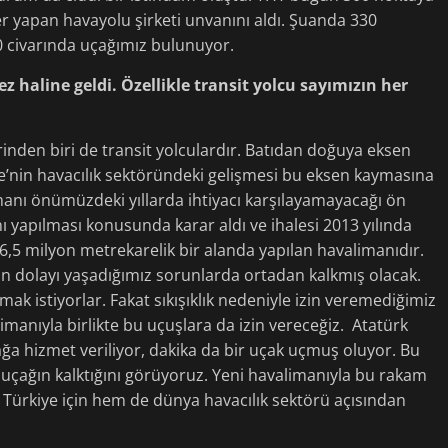
r yapan havayolu şirketi unvanını aldı. Şuanda 330
00 civarında uçağımız bulunuyor.
 haline geldi. Özellikle transit yolcu sayımızın her
nden biri de transit yolculardır. Batıdan doğuya eksen
e’nin havacılık sektöründeki gelişmesi bu eksen kaymasına
manı önümüzdeki yıllarda ihtiyacı karşılayamayacağı ön
 yapılması konusunda karar aldı ve ihalesi 2013 yılında
76,5 milyon metrekarelik bir alanda yapılan havalimanıdır.
an dolayı yaşadığımız sorunlarda ortadan kalkmış olacak.
ak istiyorlar. Fakat sıkışıklık nedeniyle izin veremediğimiz
limanıyla birlikte bu uçuşlara da izin vereceğiz. Atatürk
a hizmet veriliyor, dakika da bir uçak uçmuş oluyor. Bu
 uçağın kalktığını görüyoruz. Yeni havalimanıyla bu rakam
 Türkiye için hem de dünya havacılık sektörü açısından