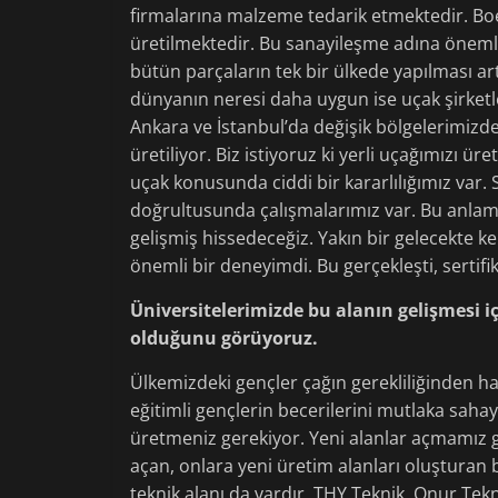
firmalarına malzeme tedarik etmektedir. Boei
üretilmektedir. Bu sanayileşme adına önemli
bütün parçaların tek bir ülkede yapılması ar
dünyanın neresi daha uygun ise uçak şirketle
Ankara ve İstanbul’da değişik bölgelerimizde
üretiliyor. Biz istiyoruz ki yerli uçağımızı ür
uçak konusunda ciddi bir kararlılığımız va
doğrultusunda çalışmalarımız var. Bu anlamd
gelişmiş hissedeceğiz. Yakın bir gelecekte k
önemli bir deneyimdi. Bu gerçekleşti, sertifik
Üniversitelerimizde bu alanın gelişmesi iç
olduğunu görüyoruz.
Ülkemizdeki gençler çağın gerekliliğinden ha
eğitimli gençlerin becerilerini mutlaka saha
üretmeniz gerekiyor. Yeni alanlar açmamız g
açan, onlara yeni üretim alanları oluşturan 
teknik alanı da vardır. THY Teknik, Onur Tek