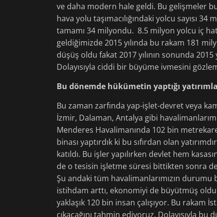
ve daha modern hale geldi. Bu gelişmeler b
hava yolu taşımacılığındaki yolcu sayısı 34 m
tamamı 34 milyondu. 8.5 milyon yolcu iç ha
geldiğimizde 2015 yılında bu rakam 181 mily
düşüş oldu fakat 2017 yılının sonunda 2015 y
Dolayısıyla ciddi bir büyüme ivmesini gözlem
Bu dönemde hükümetin yaptığı yatırımlar
Bu zaman zarfında yap-işlet-devret veya kamu
İzmir, Dalaman, Antalya gibi havalimanlarımı
Menderes Havalimanında 102 bin metrekaresi
binası yaptırdık ki bu sıfırdan olan yatırımdı
katıldı. Bu işler yapılırken devlet hem kas
de o tesisin işletme süresi bittikten sonra de
Şu andaki tüm havalimanlarımızın durumu bu 
istihdam arttı, ekonomiyi de büyütmüş olduk.
yaklaşık 120 bin insan çalışıyor. Bu rakam İ
çıkacağını tahmin ediyoruz. Dolayısıyla bu 