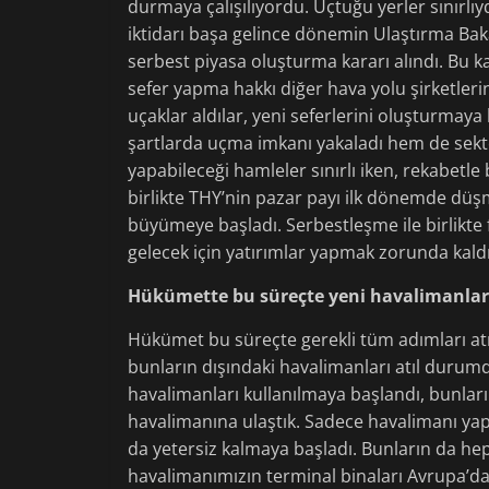
durmaya çalışılıyordu. Uçtuğu yerler sınırlıy
iktidarı başa gelince dönemin Ulaştırma Bakan
serbest piyasa oluşturma kararı alındı. Bu ka
sefer yapma hakkı diğer hava yolu şirketleri
uçaklar aldılar, yeni seferlerini oluşturmay
şartlarda uçma imkanı yakaladı hem de sektö
yapabileceği hamleler sınırlı iken, rekabetle 
birlikte THY’nin pazar payı ilk dönemde düşm
büyümeye başladı. Serbestleşme ile birlikte 
gelecek için yatırımlar yapmak zorunda kaldı
Hükümette bu süreçte yeni havalimanları
Hükümet bu süreçte gerekli tüm adımları atm
bunların dışındaki havalimanları atıl durum
havalimanları kullanılmaya başlandı, bunları
havalimanına ulaştık. Sadece havalimanı yap
da yetersiz kalmaya başladı. Bunların da h
havalimanımızın terminal binaları Avrupa’d