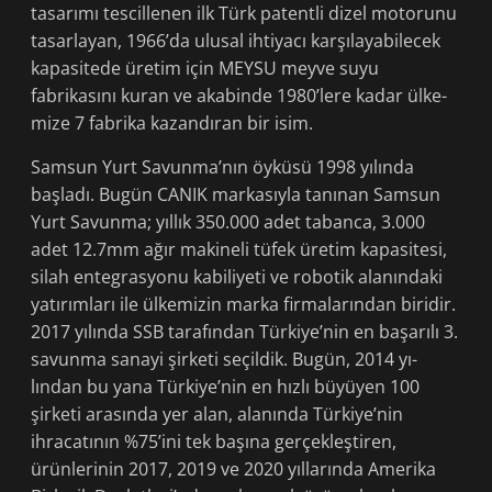
tasarımı tescillenen ilk Türk pa­tentli dizel motorunu
tasarlayan, 1966’da ulusal ihtiyacı karşılayabilecek
kapasitede üretim için MEYSU meyve suyu
fabrikasını kuran ve akabinde 1980’lere kadar ülke­
mize 7 fabrika kazandıran bir isim.
Samsun Yurt Savunma’nın öyküsü 1998 yılında
başladı. Bugün CANIK mar­kasıyla tanınan Samsun
Yurt Savunma; yıllık 350.000 adet tabanca, 3.000
adet 12.7mm ağır makineli tüfek üretim kapasi­tesi,
silah entegrasyonu kabiliyeti ve robo­tik alanındaki
yatırımları ile ülkemizin mar­ka firmalarından biridir.
2017 yılında SSB tarafından Türkiye’nin en başarılı 3.
savun­ma sanayi şirketi seçildik. Bugün, 2014 yı­
lından bu yana Türkiye’nin en hızlı büyü­yen 100
şirketi arasında yer alan, alanında Türkiye’nin
ihracatının %75’ini tek başına gerçekleştiren,
ürünlerinin 2017, 2019 ve 2020 yıllarında Amerika