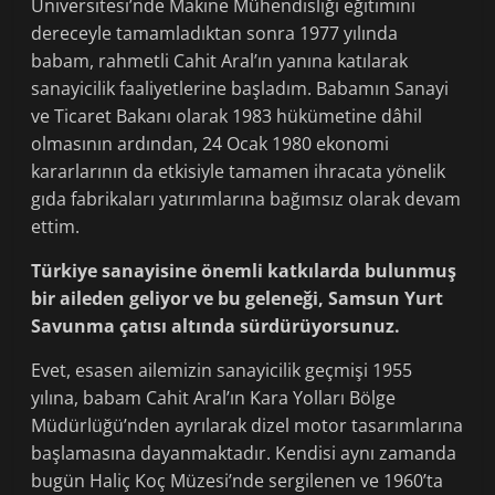
Üniversitesi’nde Makine Mühendisliği eğitimini
dereceyle tamamla­dıktan sonra 1977 yılında
babam, rahmetli Cahit Aral’ın yanına katılarak
sanayicilik fa­aliyetlerine başladım. Babamın Sanayi
ve Ticaret Bakanı olarak 1983 hükümetine dâhil
olmasının ardından, 24 Ocak 1980 ekonomi
kararlarının da etkisiyle tamamen ihracata yönelik
gıda fabrikaları yatırımları­na bağımsız olarak devam
ettim.
Türkiye sanayisine önemli katkılar­da bulunmuş
bir aileden geliyor ve bu geleneği, Samsun Yurt
Savunma çatısı altında sürdürüyorsunuz.
Evet, esasen ailemizin sanayicilik geç­mişi 1955
yılına, babam Cahit Aral’ın Ka­ra Yolları Bölge
Müdürlüğü’nden ayrılarak dizel motor tasarımlarına
başlamasına da­yanmaktadır. Kendisi aynı zamanda
bu­gün Haliç Koç Müzesi’nde sergilenen ve 1960’ta