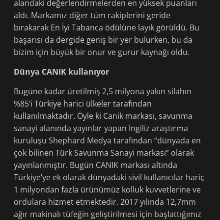
alandaki değerlendirmelerden en yüksek puanları
aldı. Markamız diğer tüm rakiplerini geride
bırakarak En İyi Tabanca ödülüne layık görüldü. Bu
başarısı da dergide geniş bir yer bulurken, bu da
bizim için büyük bir onur ve gurur kaynağı oldu.
Dünya CANIK kullanıyor
Bugüne kadar üretilmiş 2,5 milyona ya­kın silahın
%85’i Türkiye harici ülkeler ta­rafından
kullanılmaktadır. Öyle ki Canik markası, savunma
sanayi alanında yayınlar yapan İngiliz araş­tırma
kuruluşu Shephard Medya tarafın­dan “dünyada en
çok bilinen Türk Savun­ma Sanayi markası” olarak
yayınlanmıştır. Bugün CANIK markası altında
Türkiye’ye ek olarak dünyadaki sivil kullanıcılar hariç
1 milyondan fazla ürünümüz kolluk kuvvetlerine ve
ordulara hizmet etmektedir. 2017 yılında 12,7mm
ağır makinalı tüfeğin geliştirilmesi için başlattığımız