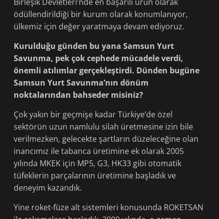
Birleşik Devletle­ri’nde en başarılı ürün olarak
ödüllendirildi­ği bir kurum olarak konumlanıyor,
ülkemiz için değer yaratmaya devam ediyoruz.
Kurulduğu günden bu yana Sam­sun Yurt
Savunma, pek çok cephede mücadele verdi,
önemli atılımlar gerçek­leştirdi. Dünden bugüne
Samsun Yurt Savunma’nın dönüm
noktalarından bah­seder misiniz?
Çok yakın bir geçmişe kadar Türki­ye’de özel
sektörün uzun namlulu silah üretmesine izin bile
verilmezken, gele­cekte şartların düzeleceğine olan
inancı­mız ile tabanca üretimine ek olarak 2005
yılında MKEK için MP5, G3, HK33 gibi otomatik
tüfeklerin parçalarının üretimine başladık ve
deneyim kazandık.
Yine roket-füze alt sistemleri konu­sunda ROKETSAN