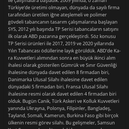
ile çalışmalara baş­ladık. 2009 yılında, o zaman
Türkiye’de üretimi olmayan, dünyada da sayılı firma
ta­rafından üretilen iğne ateş­lemeli ve polimer
gövdeli ta­bancanın tasarım çalışmala­rına başlayan
SYS, 2012 yılı başında TP Serisi tabanca­ların satışını
ilk olarak ABD pazarına gerçekleştirdi. Söz konusu
TP Serisi ürünleri ile 2017, 2019 ve 2020 yılların­da
Yılın Tabancası ödüllerine layık görüldük. ABD’de Ka­
ra Kuvvetleri alımından son­ra en büyük ikinci alım
ihalesi olarak gös­terilen Gümrük ve Sınır Güvenliği
ihalesi­ne dünyada davet edilen 8 firmadan bi­ri,
Danimarka Ulusal Silahı ihalesine davet edilen
dünyadaki 5 firmadan biri, Fransa Ulusal Silahı
ihalesine resmi olarak davet edilen 4 firmadan biri
olduk. Bugün Canik, Türk Askeri ve Kolluk Kuvvetleri
yanında Ukrayna, Polonya, Filipinler, Bangladeş,
Tayland, Somali, Kamerun, Burkina Faso gibi birçok
ülkenin resmi görev silahı. Bu gelişme­ler, Samsun