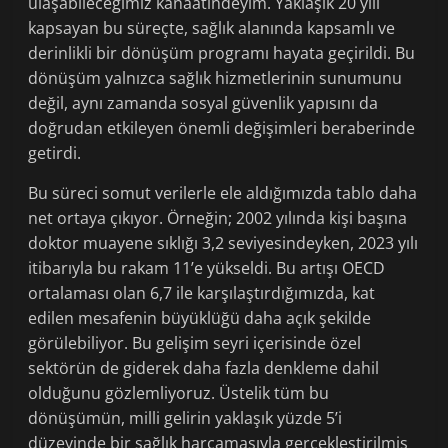
ulaşabileceğimiz kanaatindeyim. Yaklaşık 20 yılı
kapsayan bu süreçte, sağlık alanında kapsamlı ve
derinlikli bir dönüşüm programı hayata geçirildi. Bu
dönüşüm yalnızca sağlık hizmetlerinin sunumunu
değil, aynı zamanda sosyal güvenlik yapısını da
doğrudan etkileyen önemli değişimleri beraberinde
getirdi.
Bu süreci somut verilerle ele aldığımızda tablo daha
net ortaya çıkıyor. Örneğin; 2002 yılında kişi başına
doktor muayene sıklığı 3,2 seviyesindeyken, 2023 yılı
itibarıyla bu rakam 11’e yükseldi. Bu artışı OECD
ortalaması olan 6,7 ile karşılaştırdığımızda, kat
edilen mesafenin büyüklüğü daha açık şekilde
görülebiliyor. Bu gelişim seyri içerisinde özel
sektörün de giderek daha fazla denkleme dahil
olduğunu gözlemliyoruz. Üstelik tüm bu
dönüşümün, milli gelirin yaklaşık yüzde 5’i
düzeyinde bir sağlık harcamasıyla gerçekleştirilmiş