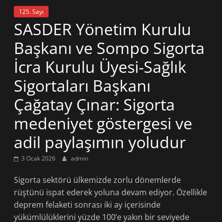
125. Sayı
SASDER Yönetim Kurulu
Başkanı ve Sompo Sigorta
İcra Kurulu Üyesi-Sağlık
Sigortaları Başkanı
Çağatay Çınar: Sigorta
medeniyet göstergesi ve
adil paylaşımın yoludur
3 Ocak 2026
admin
Sigorta sektörü ülkemizde zorlu dönemlerde
rüştünü ispat ederek yoluna devam ediyor. Özellikle
deprem felaketi sonrası iki ay içerisinde
yükümlülüklerini yüzde 100’e yakın bir seviyede