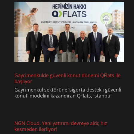
Gayrimenkulde güvenli konut dönemi QFlats ile
başlıyor
Gayrimenkul sektörüne ‘sigorta destekli güvenli
konut’ modelini kazandıran QFlats, İstanbul
NGN Cloud, Yeni yatırımı devreye aldı; hız
kesmeden ilerliyor!