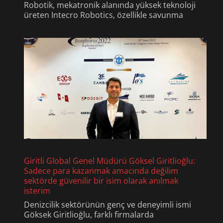
Robotik, mekatronik alanında yüksek teknoloji
üreten Intecro Robotics, özellikle savunma
Giritli Global Genel Müdürü Göksel Giritlioğlu:
Sadece para kazanmak amacında değilim
sektörde güvenilir bir isim olarak anılmak
isterim
Denizcilik sektörünün genç ve deneyimli ismi
Göksek Giritlioğlu, farklı firmalarda