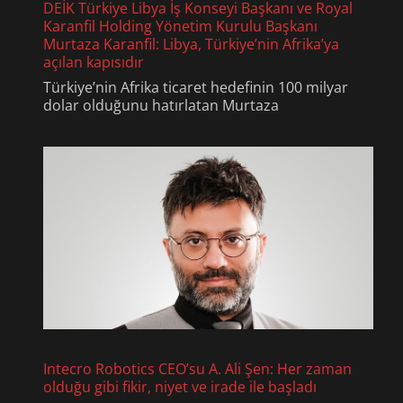
DEİK Türkiye Libya İş Konseyi Başkanı ve Royal
Karanfil Holding Yönetim Kurulu Başkanı
Murtaza Karanfil: Libya, Türkiye’nin Afrika’ya
açılan kapısıdır
Türkiye’nin Afrika ticaret hedefinin 100 milyar
dolar olduğunu hatırlatan Murtaza
Intecro Robotics CEO’su A. Ali Şen: Her zaman
olduğu gibi fikir, niyet ve irade ile başladı