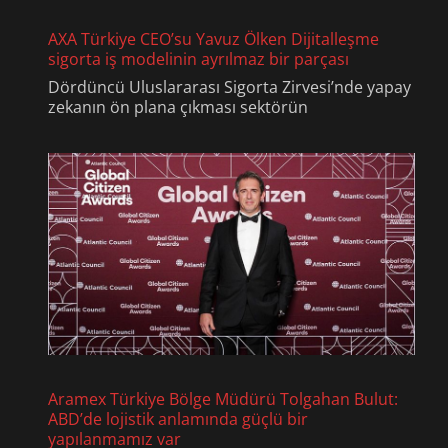
AXA Türkiye CEO’su Yavuz Ölken Dijitalleşme
sigorta iş modelinin ayrılmaz bir parçası
Dördüncü Uluslararası Sigorta Zirvesi’nde yapay
zekanın ön plana çıkması sektörün
Aramex Türkiye Bölge Müdürü Tolgahan Bulut:
ABD’de lojistik anlamında güçlü bir
yapılanmamız var