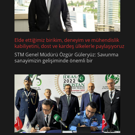
Elde ettiğimiz birikim, deneyim ve mühendislik
kabiliyetini, dost ve kardeş ülkelerle paylaşıyoruz
STM Genel Müdürü Özgür Güleryüz: Savunma
sanayimizin gelişiminde önemli bir