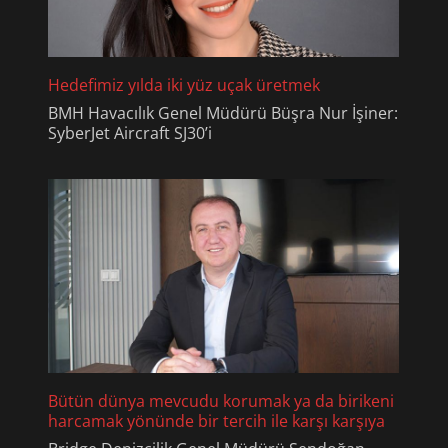
Hedefimiz yılda iki yüz uçak üretmek
BMH Havacılık Genel Müdürü Büşra Nur İşiner:
SyberJet Aircraft SJ30’i
Bütün dünya mevcudu korumak ya da birikeni
harcamak yönünde bir tercih ile karşı karşıya