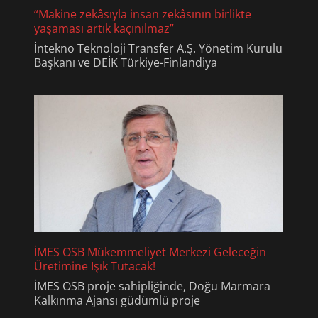
“Makine zekâsıyla insan zekâsının birlikte
yaşaması artık kaçınılmaz”
İntekno Teknoloji Transfer A.Ş. Yönetim Kurulu
Başkanı ve DEİK Türkiye-Finlandiya
İMES OSB Mükemmeliyet Merkezi Geleceğin
Üretimine Işık Tutacak!
İMES OSB proje sahipliğinde, Doğu Marmara
Kalkınma Ajansı güdümlü proje