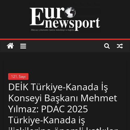
Skip
to
content
Euronewsport
İş
dünyasından
121. Sayı
haberler
DEİK Türkiye-Kanada İş
Konseyi Başkanı Mehmet
İş
Yılmaz: PDAC 2025
dünyasından
haberler
Türkiye-Kanada iş