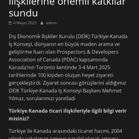
ilişkilerine önemli katkılar
sundu
4 Mayıs 2025
admin
Dış Ekonomik İlişkiler Kurulu (DEİK) Türkiye-Kanada
İş Konseyi, dünyanın en büyük maden arama ve
geliştirme fuarı olan Prospectors & Developers
Association of Canada (PDAC) kapsamında
Kanada’nın Toronto kentinde 3-4 Mart 2025
tarihlerinde 100 kişiden oluşan heyet ziyareti
gerçekleştirdi. Ziyaret sonrası görüşlerini aldığımız
DEİK Türkiye-Kanada İş Konseyi Başkanı Mehmet
Yılmaz, sorularımızı yanıtladı
Türkiye Kanada ticari ilişkileriyle ilgili bilgi verir
misiniz?
Türkiye ile Kanada arasındaki ticaret hacmi, 2004
yılında yakalanan ivmeye paralel olarak artışına