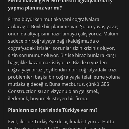
Firma olarak gelecekte farklı coğrafyalarda iş
yapma planınız var mı?
Firma büyürken mutlaka yeni coğrafyalara
açılacağız. Böyle bir planımız var. Şu an yavaş yavaş
onun da altyapısını hazırlamaya çalışıyoruz. Malum
sadece bir coğrafyaya bağlı kaldığımızda o
coğrafyadaki krizler, sorunlar sizin kriziniz oluyor,
sizin sorununuz oluyor. Biz ise biraz bunlara karşı
bağışıklık kazanmak istiyoruz. Biz de o yüzden
coğrafyayı biraz çeşitlendirip bir coğrafyadaki krizi,
problemleri başka bir coğrafyayla telafi etme yoluna
mutlaka gideceğiz. Buna mecburuz, çünkü GES
Construction şu an vizyonu olan gelişmek,
ilerlemek, büyümek isteyen bir firma.
Planlarınızın içerisinde Türkiye var mı?
Evet, ileride Türkiye’ye de açılmak istiyoruz. Hatta
belki yakın zamanda Türkiye’de bir dizayn ofis