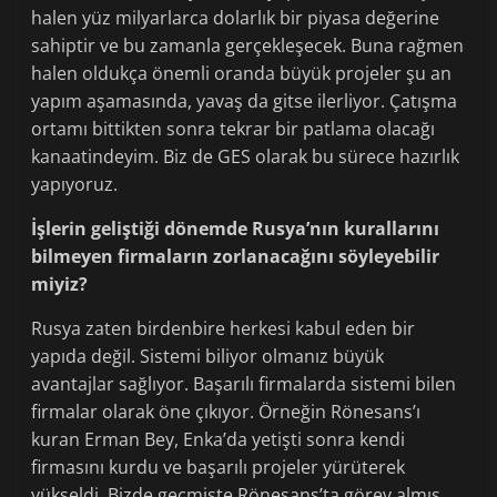
halen yüz milyarlarca dolarlık bir piyasa değerine
sahiptir ve bu zamanla gerçekleşecek. Buna rağmen
halen oldukça önemli oranda büyük projeler şu an
yapım aşamasında, yavaş da gitse ilerliyor. Çatışma
ortamı bittikten sonra tekrar bir patlama olacağı
kanaatindeyim. Biz de GES olarak bu sürece hazırlık
yapıyoruz.
İşlerin geliştiği dönemde Rusya’nın kurallarını
bilmeyen firmaların zorlanacağını söyleyebilir
miyiz?
Rusya zaten birdenbire herkesi kabul eden bir
yapıda değil. Sistemi biliyor olmanız büyük
avantajlar sağlıyor. Başarılı firmalarda sistemi bilen
firmalar olarak öne çıkıyor. Örneğin Rönesans’ı
kuran Erman Bey, Enka’da yetişti sonra kendi
firmasını kurdu ve başarılı projeler yürüterek
yükseldi. Bizde geçmişte Rönesans’ta görev almış