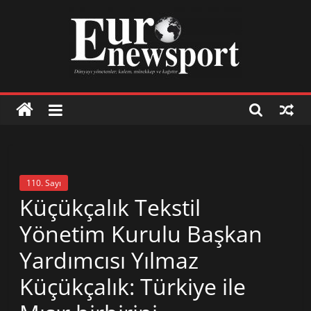
Skip
to
content
Euronewsport
İş
dünyasından
110. Sayı
haberler
Küçükçalık Tekstil
Yönetim Kurulu Başkan
İş
Yardımcısı Yılmaz
dünyasından
haberler
Küçükçalık: Türkiye ile