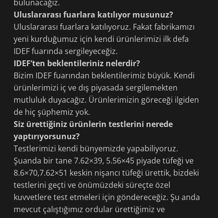
bulunacağız.
Uluslararası fuarlara katılıyor musunuz?
Uluslararası fuarlara katılıyoruz. Fakat fabrikamızı
yeni kurduğumuz için kendi ürünlerimizi ilk defa
IDEF fuarında sergileyeceğiz.
IDEF’ten beklentileriniz nelerdir?
Bizim IDEF fuarından beklentilerimiz büyük. Kendi
ürünlerimizi iç ve dış piyasada sergilemekten
mutluluk duyacağız. Ürünlerimizin göreceği ilgiden
de hiç şüphemiz yok.
Siz ürettiğiniz ürünlerin testlerini nerede
yaptırıyorsunuz?
Testlerimizi kendi bünyemizde yapabiliyoruz.
Şuanda bir tane 7.62×39, 5.56×45 piyade tüfeği ve
8.6×70,7.62×51 keskin nişancı tüfeği ürettik, bizdeki
testlerini geçti ve önümüzdeki süreçte özel
kuvvetlere test etmeleri için göndereceğiz. Şu anda
mevcut çalıştığımız ordular ürettiğimiz ve