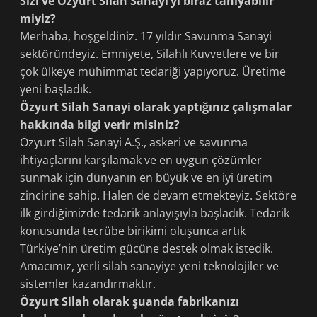
Sizi ve Özyurt Silah Sanayi’yi biraz tanıyabilir
miyiz?
Merhaba, hoşgeldiniz. 17 yıldır Savunma Sanayi
sektöründeyiz. Emniyete, Silahlı Kuvvetlere ve bir
çok ülkeye mühimmat tedariği yapıyoruz. Üretime
yeni başladık.
Özyurt Silah Sanayi olarak yaptığınız çalışmalar
hakkında bilgi verir misiniz?
Özyurt Silah Sanayi A.Ş., askeri ve savunma
ihtiyaçlarını karşılamak ve en uygun çözümler
sunmak için dünyanın en büyük ve en iyi üretim
zincirine sahip. Halen de devam etmekteyiz. Sektöre
ilk girdiğimizde tedarik anlayışıyla başladık. Tedarik
konusunda tecrübe birikimi oluşunca artık
Türkiye’nin üretim gücüne destek olmak istedik.
Amacımız, yerli silah sanayiye yeni teknolojiler ve
sistemler kazandırmaktır.
Özyurt Silah olarak şuanda fabrikanızı