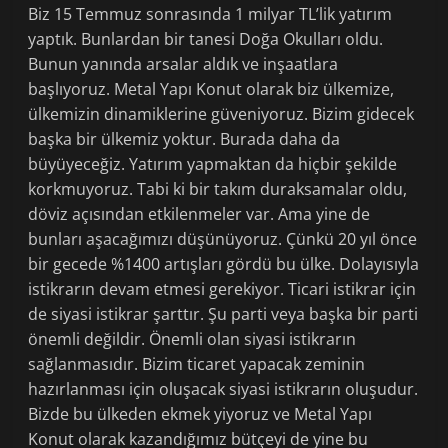
Biz 15 Temmuz sonrasında 1 milyar TL’lik yatırım
yaptık. Bunlardan bir tanesi Doğa Okulları oldu.
Bunun yanında arsalar aldık ve inşaatlara
başlıyoruz. Metal Yapı Konut olarak biz ülkemize,
ülkemizin dinamiklerine güveniyoruz. Bizim gidecek
başka bir ülkemiz yoktur. Burada daha da
büyüyeceğiz. Yatırım yapmaktan da hiçbir şekilde
korkmuyoruz. Tabi ki bir takım duraksamalar oldu,
döviz açısından etkilenmeler var. Ama yine de
bunları aşacağımızı düşünüyoruz. Çünkü 20 yıl önce
bir gecede %1400 artışları gördü bu ülke. Dolayısıyla
istikrarın devam etmesi gerekiyor. Ticari istikrar için
de siyasi istikrar şarttır. Şu parti veya başka bir parti
önemli değildir. Önemli olan siyasi istikrarın
sağlanmasıdır. Bizim ticaret yapacak zeminin
hazırlanması için oluşacak siyasi istikrarın oluşudur.
Bizde bu ülkeden ekmek yiyoruz ve Metal Yapı
Konut olarak kazandığımız bütçeyi de yine bu