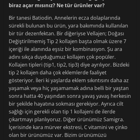
biraz açar mısınız? Ne tür ürünler var?
Bir tanesi Batiodin. Annelerin ecza dolaplarında
sürekli bulunan bu ürün, yara bakımında kullanılan
bir tür dezenfektan. Bir diğeriyse Vellajen; Doğası
Değiştirilmemiş Tip 2 kollajen başta olmak üzere 7
içeriği ile alanında eşsiz bir kombinasyon. Şu ara
adını sıkça duyduğumuz kollajen çok popüler.
Kollajen tipleri (tip1, tip2, tip3) diye ayrılıyor. Bizdeki
tip 2 kollajen daha çok eklemlerde faaliyet
gösteriyor. İleri ki yaşlarda eklem sıkıntısını daha az
yaşamak veya hiç yaşamamak adına belli bir yaştan
sonra hatta 40 yaşından sonra yavaş yavaş herkesin
bir şekilde hayatına sokması gerekiyor. Ayrıca cilt
sağlığı için gerekli olan tip 1 kollajeni de ilerde
çıkartmayı planlıyoruz. Diğer ürünümüz Samigra.
İçerisinde kara mürver ekstresi, C vitamini ve çinko
olan bir ürünümüz var. Bizim ürünümüzü