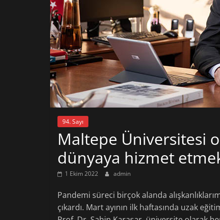
94. Sayı
Maltepe Üniversitesi o
dünyaya hizmet etmek
1 Ekim 2022
admin
Pandemi süreci birçok alanda alışkanlıklarım
çıkardı. Mart ayının ilk haftasında uzak eği
Prof. Dr. Şahin Karasar, üniversite olarak he