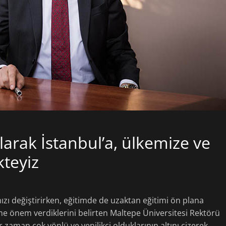
larak İstanbul’a, ülkemize ve
teyiz
ızı değiştirirken, eğitimde de uzaktan eğitimi ön plana
time önem verdiklerini belirten Maltepe Üniversitesi Rektörü
r zaman çok yönlü ve yenilikçi olduklarının altını çizerek