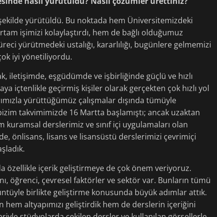
sinde nasıl yürütüldü? Nasıl çözümler ürettiniz?
ir şekilde yürütüldü. Bu noktada hem Üniversitemizdeki
ortam işimizi kolaylaştırdı, hem de bağlı olduğumuz
eci yürütmedeki ustalığı, kararlılığı, bugünlere gelmemizi
ok iyi yönetiliyordu.
ak, iletişimde, eşgüdümde ve işbirliğinde güçlü ve hızlı
içtenlikle geçirmiş kişiler olarak gerçekten çok hızlı yol
arımızla yürüttüğümüz çalışmalar dışında tümüyle
 bizim takvimimizde 16 Martta başlamıştı; ancak uzaktan
m kuramsal derslerimiz ve sınıf içi uygulamaları olan
e, önlisans, lisans ve lisansüstü derslerimizi çevrimiçi
şladık.
a özellikle içerik geliştirmeye de çok önem veriyoruz.
, öğrenci, çevresel faktörler ve sektör var. Bunların tümü
rüntüyle birlikte geliştirme konusunda büyük adımlar attık.
in hem altyapımızı geliştirdik hem de derslerin içeriğini
iyle stüdyolarda çekilen dersler ve kullanılan görsellerle