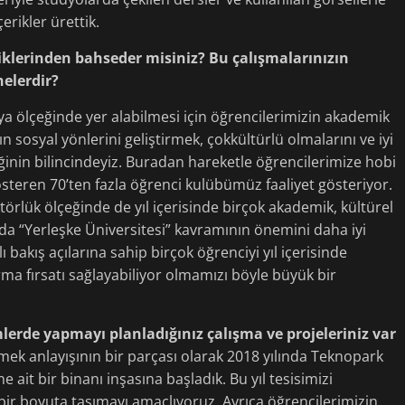
erikler ürettik.
liklerinden bahseder misiniz? Bu çalışmalarınızın
nelerdir?
 ölçeğinde yer alabilmesi için öğrencilerimizin akademik
n sosyal yönlerini geliştirmek, çokkültürlü olmalarını ve iyi
iğinin bilincindeyiz. Buradan hareketle öğrencilerimize hobi
 gösteren 70’ten fazla öğrenci kulübümüz faaliyet gösteriyor.
ktörlük ölçeğinde de yıl içerisinde birçok akademik, kültürel
ada “Yerleşke Üniversitesi” kavramının önemini daha iyi
klı bakış açılarına sahip birçok öğrenciyi yıl içerisinde
ma fırsatı sağlayabiliyor olmamızı böyle büyük bir
mlerde yapmayı planladığınız çalışma ve projeleriniz var
k anlayışının bir parçası olarak 2018 yılında Teknopark
 ait bir binanı inşasına başladık. Bu yıl tesisimizi
lı bir boyuta taşımayı amaçlıyoruz. Ayrıca öğrencilerimizin