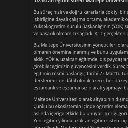
Uzaktan eğitim süreci Maltepe Üniversite
Bu süreç hızlı ve doğru kararlarla çok iyi b
işbirliğine dayalı çalışma ortamı, akademik 
Yükseköğretim Kurulu Başkanlığının (YÖK) sür
ve başarılı olmamızı sağladı. Kriz gerçekten ç
Biz Maltepe Üniversitesinin yöneticileri olar
olmanın önemine inanmış ve bunu uygulamaya 
aldık. YÖK’e, uzaktan eğitimde, dış paydaşl
girebileceğimizin güvencesini verdik. Süreç
eğitimin resmi başlangıç tarihi 23 Marttı. Tü
derslerimiz de dâhil olmak üzere, her düzeyd
eşzamanlı ve eşzamansız olarak yapmaya ba
Maltepe Üniversitesi olarak altyapının dışınd
Çünkü bu ekosistemin içinde öğretim elemanı
aslında içeriğe etkide bulunuyor. İçeriği gö
Yeni eğitim yılında uzaktan eğitim sistemi iç
güncellendi. Modern prodüksiyon teknolojiler