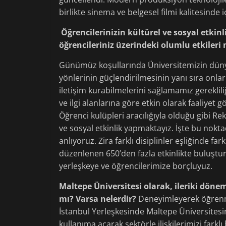
birlikte sinema ve belgesel filmi kalitesinde iç
Öğrencilerinizin kültürel ve sosyal etkin
öğrencileriniz üzerindeki olumlu etkileri 
Günümüz koşullarında Üniversitemizin dünya
yönlerinin güçlendirilmesinin yanı sıra onları
iletişim kurabilmelerini sağlamamız gereklil
ve ilgi alanlarına göre etkin olarak faaliyet
Öğrenci kulüpleri aracılığıyla olduğu gibi Re
ve sosyal etkinlik yapmaktayız. İşte bu nokt
anlıyoruz. Zira farklı disiplinler eşliğinde far
düzenlenen 650’den fazla etkinlikte buluştur
yerleşkeye ve öğrencilerimize borçluyuz.
Maltepe Üniversitesi olarak, ileriki döne
mı? Varsa nelerdir?
Deneyimleyerek öğrenme
İstanbul Yerleşkesinde Maltepe Üniversitesine
kullanıma açarak sektörle ilişkilerimizi fark