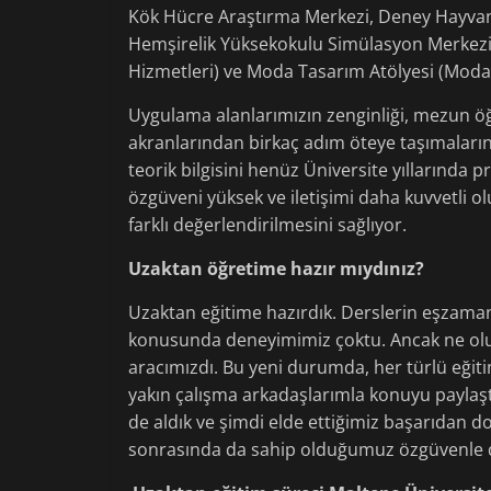
Kök Hücre Araştırma Merkezi, Deney Hayvan
Hemşirelik Yüksekokulu Simülasyon Merkezi,
Hizmetleri) ve Moda Tasarım Atölyesi (Moda
Uygulama alanlarımızın zenginliği, mezun öğr
akranlarından birkaç adım öteye taşımaları
teorik bilgisini henüz Üniversite yıllarında 
özgüveni yüksek ve iletişimi daha kuvvetli 
farklı değerlendirilmesini sağlıyor.
Uzaktan öğretime hazır mıydınız?
Uzaktan eğitime hazırdık. Derslerin eşzama
konusunda deneyimimiz çoktu. Ancak ne olur
aracımızdı. Bu yeni durumda, her türlü eğitim
yakın çalışma arkadaşlarımla konuyu paylaşt
de aldık ve şimdi elde ettiğimiz başarıdan 
sonrasında da sahip olduğumuz özgüvenle da