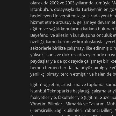
olarak da 2002 ve 2003 yıllarında tümüyle Ma
İstanbul’un, dolayısıyla da Türkiye’nin en 
hedefleyen Üniversitemiz, şu sırada yeni bin
hizmet etme arzusuyla, gelişmeye devam etm
eğitim ve sağlık konularına katkıda buluna
Beyefendi ve ailesinin kuruluşuna öncülük et
özelliği, kamu kurum ve kuruluşlarıyla, yerel
sektörlerle birlikte çalışmayı ilke edinmiş ol
yüksek lisans ve doktora düzeylerinde en iyi
paydaşlarıyla da çok sayıda çalışmayı birlikt
hemen hemen her dalına büyük bir ilgiyle yö
yenilikçi olmayı tercih etmiştir ve halen de b
Eğitim-öğretim, araştırma ve topluma, kam
İstanbul Teknoparkta başlattığı çalışmaları
faaliyetleriyle, fakülteleriyle (Eğitim, Güzel 
Yönetim Bilimleri, Mimarlık ve Tasarım, Mühen
(Hemşirelik, Sağlık Bilimleri, Yabancı Diller