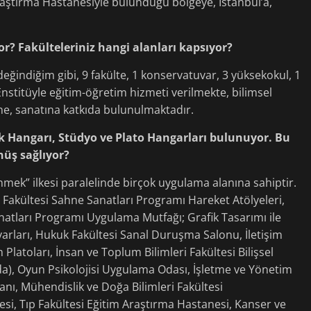
Araştırma Hastanesiyle bulunduğu bölgeye, İstanbul’a,
? Fakülteleriniz hangi alanları kapsıyor?
ğindiğim gibi, 9 fakülte, 1 konservatuvar, 3 yüksekokul, 1
nstitüyle eğitim-öğretim hizmeti verilmekte, bilimsel
ine, sanatına katkıda bulunulmaktadır.
 Hangarı, Stüdyo ve Plato Hangarları bulunuyor. Bu
nüş sağlıyor?
mek” ilkesi paralelinde birçok uygulama alanına sahiptir.
ar Fakültesi Sahne Sanatları Programı Hareket Atölyeleri,
atları Programı Uygulama Mutfağı; Grafik Tasarımı ile
rları, Hukuk Fakültesi Sanal Duruşma Salonu, İletişim
 Platoları, İnsan ve Toplum Bilimleri Fakültesi Bilişsel
a), Oyun Psikolojisi Uygulama Odası, İşletme ve Yönetim
nı, Mühendislik ve Doğa Bilimleri Fakültesi
yesi, Tıp Fakültesi Eğitim Araştırma Hastanesi, Kanser ve