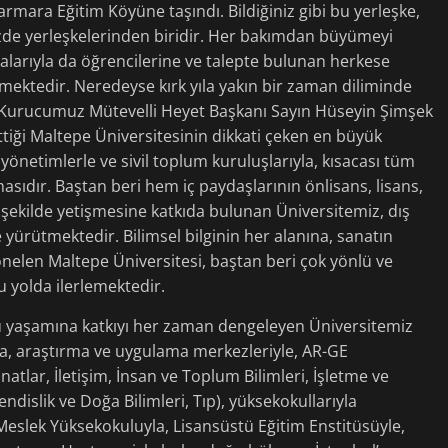
rmara Eğitim Köyüne taşındı. Bildiğiniz gibi bu yerleşke,
gözde yerleşkelerinden biridir. Her bakımdan büyümeyi
alarıyla da öğrencilerine ve talepte bulunan herkese
ektedir. Neredeyse kırk yıla yakın bir zaman diliminde
n Kurucumuz Mütevelli Heyet Başkanı Sayın Hüseyin Şimşek
tiği Maltepe Üniversitesinin dikkati çeken en büyük
 yönetimlerle ve sivil toplum kuruluşlarıyla, kısacası tüm
masıdır. Baştan beri hem iç paydaşlarının önlisans, lisans,
 şekilde yetişmesine katkıda bulunan Üniversitemiz, dış
e yürütmektedir. Bilimsel bilginin her alanına, sanatın
nelen Maltepe Üniversitesi, baştan beri çok yönlü ve
u yolda ilerlemektedir.
u yaşamına katkıyı her zaman dengeleyen Üniversitemiz
yla, araştırma ve uygulama merkezleriyle, AR-GE
Sanatlar, İletişim, İnsan ve Toplum Bilimleri, İşletme ve
dislik ve Doğa Bilimleri, Tıp), yüksekokullarıyla
), Meslek Yüksekokuluyla, Lisansüstü Eğitim Enstitüsüyle,