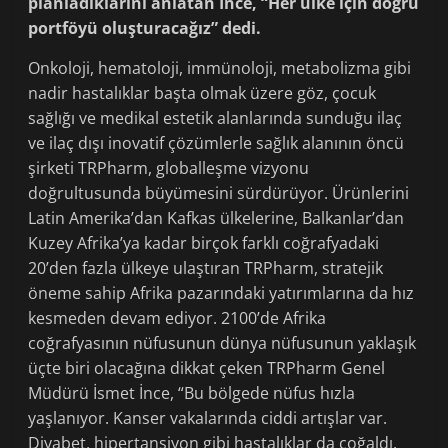
planladıklarını anlatan İnce, “Her ülke için doğru
portföyü oluşturacağız” dedi.
Onkoloji, hematoloji, immünoloji, metabolizma gibi
nadir hastalıklar başta olmak üzere göz, çocuk
sağlığı ve medikal estetik alanlarında sunduğu ilaç
ve ilaç dışı inovatif çözümlerle sağlık alanının öncü
şirketi TRPharm, globalleşme vizyonu
doğrultusunda büyümesini sürdürüyor. Ürünlerini
Latin Amerika’dan Kafkas ülkelerine, Balkanlar’dan
Kuzey Afrika’ya kadar birçok farklı coğrafyadaki
20’den fazla ülkeye ulaştıran TRPharm, stratejik
öneme sahip Afrika pazarındaki yatırımlarına da hız
kesmeden devam ediyor. 2100’de Afrika
coğrafyasının nüfusunun dünya nüfusunun yaklaşık
üçte biri olacağına dikkat çeken TRPharm Genel
Müdürü İsmet İnce, “Bu bölgede nüfus hızla
yaşlanıyor. Kanser vakalarında ciddi artışlar var.
Diyabet, hipertansiyon gibi hastalıklar da çoğaldı.