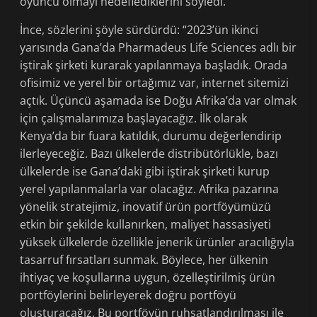
oyuncu olmayı hedeflediklerini söyledi.
İnce, sözlerini şöyle sürdürdü: “2023’ün ikinci
yarısında Gana’da Pharmadeus Life Sciences adlı bir
iştirak şirketi kurarak yapılanmaya başladık. Orada
ofisimiz ve yerel bir ortağımız var, internet sitemizi
açtık. Üçüncü aşamada ise Doğu Afrika’da var olmak
için çalışmalarımıza başlayacağız. İlk olarak
Kenya’da bir fuara katıldık, durumu değerlendirip
ilerleyeceğiz. Bazı ülkelerde distribütörlükle, bazı
ülkelerde ise Gana’daki gibi iştirak şirketi kurup
yerel yapılanmalarla var olacağız. Afrika pazarına
yönelik stratejimiz, inovatif ürün portföyümüzü
etkin bir şekilde kullanırken, maliyet hassasiyeti
yüksek ülkelerde özellikle jenerik ürünler aracılığıyla
tasarruf fırsatları sunmak. Böylece, her ülkenin
ihtiyaç ve koşullarına uygun, özelleştirilmiş ürün
portföylerini belirleyerek doğru portföyü
oluşturacağız. Bu portföyün ruhsatlandırılması ile