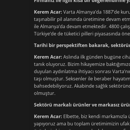
Firmanız ile ilgili kısa bir değerlendirme
Kerem Acar:
Varta Almanya’da 1887’de kurula
taşınabilir pil alanında üretimine devam et
ile Almanya’da devam etmektedir. 4800 çalışa
Türkiye’de de tüketici pilleri piyasasında 
Tarihi bir perspektiften bakarak, sektörünü
Kerem Acar:
Aslında ilk günden bugüne ciha
tanık oluyoruz. Bizim hikayemize baktığımız
duyulan aydınlatma ihtiyacı sonrası Varta’n
taşı olmuştur. Seksenler ile beraber hayatım
bahsedebiliyoruz. Akabinde sağlık sektöründ
olmuştur.
Sektörü markalı ürünler ve markasız ürünl
Kerem Acar:
Elbette, biz kendi markamızla ü
yapıyoruz ama bu toplam üretimimizin ufak