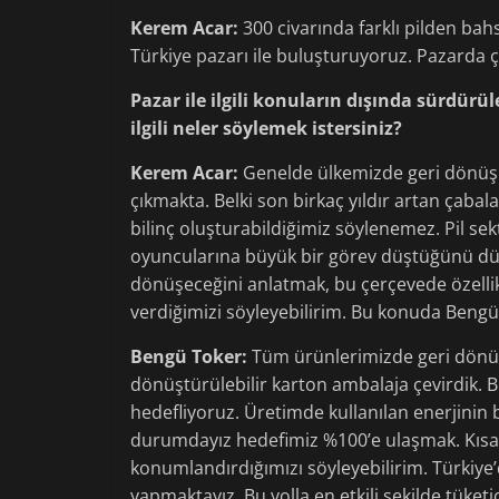
Kerem Acar:
300 civarında farklı pilden bahs
Türkiye pazarı ile buluşturuyoruz. Pazarda 
Pazar ile ilgili konuların dışında sürdürüle
ilgili neler söylemek istersiniz?
Kerem Acar:
Genelde ülkemizde geri dönüşü
çıkmakta. Belki son birkaç yıldır artan çaba
bilinç oluşturabildiğimiz söylenemez. Pil se
oyuncularına büyük bir görev düştüğünü düşü
dönüşeceğini anlatmak, bu çerçevede özellik
verdiğimizi söyleyebilirim. Bu konuda Beng
Bengü Toker:
Tüm ürünlerimizde geri dönüş
dönüştürülebilir karton ambalaja çevirdik. 
hedefliyoruz. Üretimde kullanılan enerjinin 
durumdayız hedefimiz %100’e ulaşmak. Kısac
konumlandırdığımızı söyleyebilirim. Türkiye’d
yapmaktayız. Bu yolla en etkili şekilde tüketi