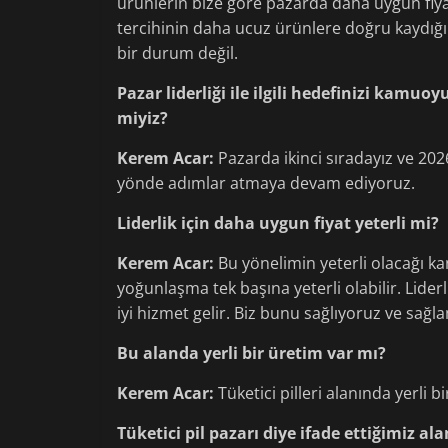
ürünlerin bize göre pazarda daha uygun fiyatla
tercihinin daha ucuz ürünlere doğru kaydığ
bir durum değil.
Pazar liderliği ile ilgili hedefinizi kamuoyu
miyiz?
Kerem Acar:
Pazarda ikinci sıradayız ve 2026
yönde adımlar atmaya devam ediyoruz.
Liderlik için daha uygun fiyat yeterli mi?
Kerem Acar:
Bu yönelimin yeterli olacağı kan
yoğunlaşma tek başına yeterli olabilir. Lider
iyi hizmet gelir. Biz bunu sağlıyoruz ve sa
Bu alanda yerli bir üretim var mı?
Kerem Acar:
Tüketici pilleri alanında yerli b
Tüketici pil pazarı diye ifade ettiğimiz a