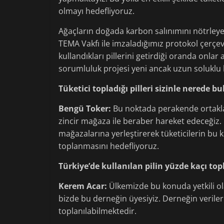
olmayı hedefliyoruz.
Ağaçların doğada karbon salınımını nötrleye
TEMA Vakfı ile imzaladığımız protokol çerçev
kullandıkları pillerini getirdiği oranda onlar
sorumluluk projesi yeni ancak uzun soluklu 
Tüketici topladığı pilleri sizinle nerede bu
Bengü Toker:
Bu noktada perakende ortakla
zincir mağaza ile beraber hareket edeceğiz. 
mağazalarına yerleştirerek tüketicilerin bu ko
toplanmasını hedefliyoruz.
Türkiye’de kullanılan pilin yüzde kaçı top
Kerem Acar:
Ülkemizde bu konuda yetkili olan
bizde bu derneğin üyesiyiz. Derneğin veriler
toplanılabilmektedir.