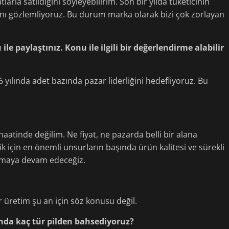
rla satıldığını söyleyebilirim. Son bir yılda tüketicinin
ını gözlemliyoruz. Bu durum marka olarak bizi çok zorlayan
 ile paylaştınız. Konu ile ilgili bir değerlendirme alabilir
 yılında adet bazında pazar liderliğini hedefliyoruz. Bu
aatinde değilim. Ne fiyat, ne pazarda belli bir alana
lik için en önemli unsurların başında ürün kalitesi ve sürekli
ğlamaya devam edeceğiz.
ir üretim şu an için söz konusu değil.
landa kaç tür pilden bahsediyoruz?