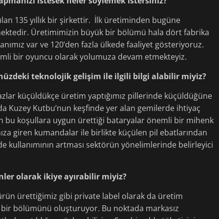
 yapmanızı istesek neler söylemek istersiniz?
n 135 yıllık bir şirkettir. İlk üretiminden bugüne
mektedir. Üretimimizin büyük bir bölümü hala dört fabrika
nımız var ve 120’den fazla ülkede faaliyet gösteriyoruz.
önemli bir oyuncu olarak yolumuza devam etmekteyiz.
zdeki teknolojik gelişim ile ilgili bilgi alabilir miyiz?
zlar küçüldükçe üretim yaptığımız pillerinde küçüldüğüne
da Kuzey Kutbu’nun keşfinde yer alan gemilerde ihtiyaç
ın bu koşullara uygun ürettiği bataryalar önemli bir mihenk
ıza giren kumandalar ile birlikte küçülen pil ebatlarından
e kullanımının artması sektörün yönelimlerinde belirleyici
er olarak ikiye ayırabilir miyiz?
rün ürettiğimiz gibi private label olarak da üretim
 bir bölümünü oluşturuyor. Bu noktada markasız