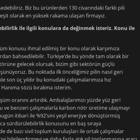
edebiliriz. Biz bu ürünlerden 130 civarındaki farklı pili
çeşit olarak en yüksek rakama ulaşan firmayız.
bilirlik ile ilgili konulara da değinmek isteriz. Konu ile
m konusu ihmal edilmiş bir konu olarak karşımıza
lardan bahsedilebilir. Türkiye’de bu yönde tam olarak bir
ktörüne gelecek olursak, bizim gibi sektörün güçlü
nüyoruz. Bu noktada ilk önceliğimiz pilin nasıl geri
le son üç yıldır bu konudaki çalışmalarımıza hız
ü Hanıma sözü bırakma isterim.
üm oranını artırdık. Ambalajlarımızı yüzde yüz geri
Bu ve benzeri çalışmalarla karbon nötr üretime ulaşmayı
bugün itibari ile %92’sini yeşil enerjiye dönüştürmüş
a sürdürülebilirlik konusunu en baş sıraya
e de bazı sivil toplum kuruluşları ile ortak çalışmalar
ciyi bilgilendirmeyi ve daha fazla atık pil toplanmasına aracı