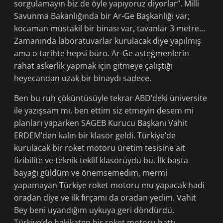
sorgulamayın biz de öyle yapıyoruz diyorlar”. Milli
Savunma Bakanlığında bir Ar-Ge Başkanlığı var;
kocaman müstakil bir binası var, tavanlar 3 metre…
Zamanında laboratuvarlar kurulacak diye yapılmış
ama o tarihte hepsi büro. Ar-Ge asteğmenlerin
rahat askerlik yapmak için gitmeye çalıştığı
heyecandan uzak bir binaydı sadece.
Ben bu ruh çöküntüsüyle tekrar ABD’deki üniversite
ile yazışsam mı, ben ettim siz etmeyin desem mi
planları yaparken SAGEB Kurucu Başkanı Vahit
ERDEM’den kalın bir klasör geldi. Türkiye’de
kurulacak bir roket motoru üretim tesisine ait
fizibilite ve teknik teklif klasörüydü bu. İlk başta
bayağı güldüm ve önemsemedim, mermi
yapamayan Türkiye roket motoru mu yapacak hadi
oradan diye ve ilk fırçamı da oradan yedim. Vahit
Bey beni uyandığım uykuya geri döndürdü.
Türkiye’de hakikaten bir roket motoru hattı