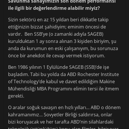
Savunma sanayimizin son dönem performansı
ile ilgili bir değerlendirme alabilir miyiz?
Sizin sektörü en az 15 yıldan beri dikkatle takip
ettiğinizin bizzat şahidiyim; eminim öncesi de
vardır. Ben SSB’ye (o zamanki adıyla SAGEB)
kurulduktan 1 ay sonra alınan 3 kişiden biriyim, şu
anda da kurumun en eski çalışanıyım, bu sorunuza
önce bir anekdot ile cevap vermek istiyorum.
Ben 1986 yılının 1 Eylülünde SAGEB (SSB)’de işe
başladım. Tabi bu yolda da ABD Rochester Institute
of Technology’de kabul ve davet edildiğim Makine
Mühendisliği MBA Programını elimin tersi ile itmem
gerekti.
O aralar soğuk savaşın en hızlı yılları… ABD o dönem
kahramanımız… Sovyetler Birliği saldırırsa, onlar
bizi koruyacak ve her tarafta ABD’nin silahlardaki