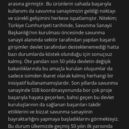
arasına girmiştir. Bu ürünlerin sahada başarıyla
kullanımı da savunma sanayiimizin geldiği noktayı
ve sürekli gelişimini herkese ispatlamıştır. Nitekim;
Türkiye Cumhuriyeti tarihinde, Savunma Sanayii
Başkanlığı’nın kurulması öncesinde savunma
sanayii alanında sektör tarafından yapılan başarılı
girişimler devlet tarafından desteklenemediği hatta
bazı durumlarda köstek olunduğu için sonuçsuz
kalmış. Öte yandan son 50 yılda devletin değişik
bakanlıklarında bu amaçla kurulan oluşumlar da
sadece isimden ibaret olarak kalmış herhangi bir
inisiyatif kullanamamışlardır. Son yıllarda savunma
sanayinde SSB koordinasyonunda bor çok proje
başarıyla hayata geçerken, bahsi geçen bu devlet
kuruluşlarının da sağlanan başarıları takdir
ettiklerini ve bizzat savunma sanayiinin
bayraktarlığını yapmaya başladıklarını görmekteyiz.
Bu durum ülkemizde geçmiş 50 yılın ilk yarısında