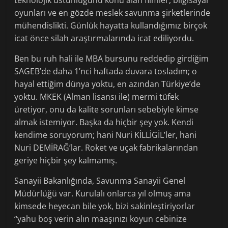
teknolojik üstünlüğünü konu alan filmler, bilgisayar
oyunları ve en gözde meslek savunma şirketlerinde
mühendislikti. Günlük hayatta kullandığımız birçok
icat önce silah araştırmalarında icat ediliyordu.
Ben bu ruh hali ile MBA bursunu reddedip girdiğim
SAGEB’de daha 1’nci haftada duvara tosladım; o
hayal ettiğim dünya yoktu, en azından Türkiye’de
yoktu. MKEK (Alman lisansı ile) mermi tüfek
üretiyor, onu da kalite sorunları sebebiyle kimse
almak istemiyor. Başka da hiçbir şey yok. Kendi
kendime soruyorum; hani Nuri KİLLİGİL’ler, hani
Nuri DEMİRAĞ’lar. Roket ve uçak fabrikalarından
geriye hiçbir şey kalmamış.
Sanayii Bakanlığında, Savunma Sanayii Genel
Müdürlüğü var. Kurulalı onlarca yıl olmuş ama
kimsede heyecan bile yok, bizi sakinleştiriyorlar
“yahu boş verin alın maaşınızı koyun cebinize