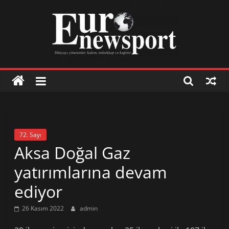
Skip
to
content
Euronewsport
İş
dünyasından
72. Sayı
haberler
Aksa Doğal Gaz
yatırımlarına devam
İş
ediyor
dünyasından
haberler
26 Kasım 2022
admin