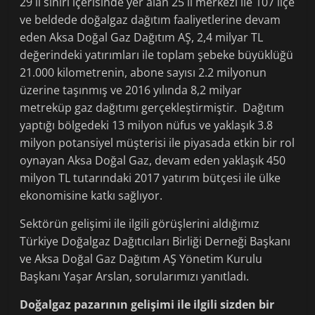
29 il sınırı içerisinde yer alan 25 il merkezi ile 107 ilçe
ve beldede doğalgaz dağıtım faaliyetlerine devam
eden Aksa Doğal Gaz Dağıtım AŞ, 2,4 milyar TL
değerindeki yatırımları ile toplam şebeke büyüklüğü
21.000 kilometrenin, abone sayısı 2.2 milyonun
üzerine taşınmış ve 2016 yılında 8,2 milyar
metreküp gaz dağıtımı gerçekleştirmiştir. Dağıtım
yaptığı bölgedeki 13 milyon nüfus ve yaklaşık 3.8
milyon potansiyel müşterisi ile piyasada etkin bir rol
oynayan Aksa Doğal Gaz, devam eden yaklaşık 450
milyon TL tutarındaki 2017 yatırım bütçesi ile ülke
ekonomisine katkı sağlıyor.
Sektörün gelişimi ile ilgili görüşlerini aldığımız
Türkiye Doğalgaz Dağıtıcıları Birliği Derneği Başkanı
ve Aksa Doğal Gaz Dağıtım AŞ Yönetim Kurulu
Başkanı Yaşar Arslan, sorularımızı yanıtladı.
Doğalgaz pazarının gelişimi ile ilgili sizden bir