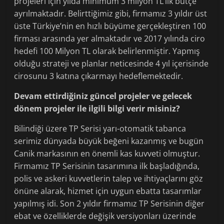
projeleri için yılda minimum 3 milyon TL’lik bütçe
ayrılmaktadır. Belirttiğimiz gibi, firmamız 3 yıldır üst
üste Türkiye’nin en hızlı büyüme gerçekleştiren 100
firması arasında yer almaktadır ve 2017 yılında ciro
hedefi 100 Milyon TL olarak belirlenmiştir. Yapmış
olduğu strateji ve planlar neticesinde 4 yıl içerisinde
cirosunu 3 katına çıkarmayı hedeflemektedir.
Devam ettirdiğiniz güncel projeler ve gelecek
dönem projeler ile ilgili bilgi verir misiniz?
Bilindiği üzere TP Serisi yarı-otomatik tabanca
serimiz dünyada büyük beğeni kazanmış ve bugün
Canik markasının en önemli kas kuvveti olmuştur.
Firmamız TP Serisinin tasarımına ilk başladığında,
polis ve askeri kuvvetlerin talep ve ihtiyaçlarını göz
önüne alarak, hizmet için uygun ebatta tasarımlar
yapılmış idi. Son 2 yıldır firmamız TP Serisinin diğer
ebat ve özelliklerde değişik versiyonları üzerinde