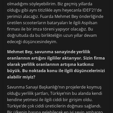
olmadığımı söyleyebilirim. Biz geçmiş yıllarda
olduğu gibi aynı titizlikle aynı heyecanla IDEF’21’de
yerimizi alacağız. Fuarda Mehmet Bey önderliğinde
üretilen scooterların bataryaları le ilgili Aspilsan
firması ile bir imza töreni yapıyor olacağız. Bu
doğrultuda da bu birlikteliğin uzun yıllar devam
edeceği düşüncesindeyim.
Mehmet Bey, savunma sanayinde yerlilik
oranlarının artığını ilgililer aktarıyor. Sizin firma
olarak yerlilik oranlarının artışına katkınız
büyük. Bu noktada konu ile ilgili düşüncelerinizi
alabilir miyiz?
Savunma Sanayi Başkanlığı’nın projelerde koymuş
olduğu yerlilik şartları, Türkiye’nin bu alanda kendi
kendine yetmesi ile ilgili ciddi bir girişim oldu.
Türkiye’de çok ciddi üreticilerin doğması sağlandı.
Bir ülkenin başına gelebilecek en iyi şeyin ambargo