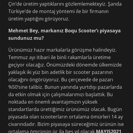
Çin’de üretim yaptıklarını gözlemlemekteyiz. Şanda
Türkiye’de de montaj yöntemi ile bir firmanın
üretim yaptığını görüyoruz.
Mehmet Bey, markanız
Boqu Scooter’ı
piyasaya
sundunuz mu?
Ürünümüz hazır markalarla görüşme halindeyiz.
Temmuz ayı itibari ile binli rakamlarla üretime
geçiyor olacağız. Önümüzdeki dönemde ülkemizde
yaklaşık iki yüz bin adetlik bir scooter pazarının
olacağını öngörüyoruz. Bu çerçevede de pazarı
%50’sine talibiz. Bunun yanında yurtdışı pazarlarda
da etkin olmak için çalışmalarımızı başlattık. Bu
noktada en önemli avantajımızın yüksek
standartlarda ürettiğimiz ürünümüz olacak. Bugün
piyasada olan scooterların ortalama ömürleri 14 ay
civarındadır. Bizim piyasaya süreceğimiz ürünün ise
ortalama ömrünün üç ila beş yıl olacak.
MAYIS2021