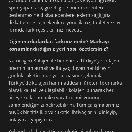
yüzünden cildimizde daha da çok kayba uğruyor.
Spor yapanlara, güzelliğine önem verenlere,
beslenmesine dikkat edenlere, eklem sağlığına
dikkat etmesi gerekenlere yönelik toz, tablet ve sıvı
formda farklı çeşitlerimiz mevcut.
Diğer markalardan farkınız nedir? Markayı
konumlandırdığınız yeri nasıl özetlersiniz?
Naturagen Kolajen ile hedefimiz Türkiye’ye kolajenin
önemini anlatmak ve ihtiyaç duyan her bireyin
günlük tüketiminde yer almasını sağlamak.
Türkiye’de kolajen hammaddesini üreten tek marka
olarak kaliteli ve ulaşılabilir kolajeni sunarak her
bireye kullanım hakkı yaratma misyonunu
sahiplendiğimizi belirtebilirim. Tüm çalışmalarımızı
büyük bir titizlikle ve tüketici ihtiyaçlarını dinleyip,
anlayarak yapıyoruz.
Yukarıda da bahsettiğim tüketiciyi anlamak kısmı