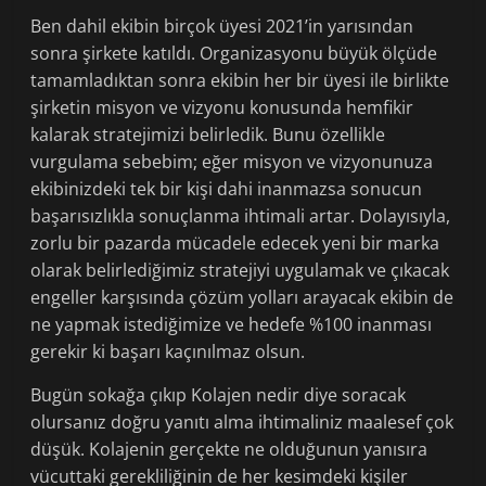
Ben dahil ekibin birçok üyesi 2021’in yarısından
sonra şirkete katıldı. Organizasyonu büyük ölçüde
tamamladıktan sonra ekibin her bir üyesi ile birlikte
şirketin misyon ve vizyonu konusunda hemfikir
kalarak stratejimizi belirledik. Bunu özellikle
vurgulama sebebim; eğer misyon ve vizyonunuza
ekibinizdeki tek bir kişi dahi inanmazsa sonucun
başarısızlıkla sonuçlanma ihtimali artar. Dolayısıyla,
zorlu bir pazarda mücadele edecek yeni bir marka
olarak belirlediğimiz stratejiyi uygulamak ve çıkacak
engeller karşısında çözüm yolları arayacak ekibin de
ne yapmak istediğimize ve hedefe %100 inanması
gerekir ki başarı kaçınılmaz olsun.
Bugün sokağa çıkıp Kolajen nedir diye soracak
olursanız doğru yanıtı alma ihtimaliniz maalesef çok
düşük. Kolajenin gerçekte ne olduğunun yanısıra
vücuttaki gerekliliğinin de her kesimdeki kişiler