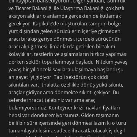
bir kayıptan bahsediyorum. Diğer yandan, Gümrük
ve Ticaret Bakanlığı ile Ulaştırma Bakanlığı çok hızlı
aksiyon aldılar o anlamda gerçekten de kutlamak
gerekiyor. Kapıkule’de oluşturulan tampon bölge
yurt dışından gelen sürücülerin içeriye girmeden
aracı bırakıp geriye dönmesi, içerdeki sürücünün
aracı alıp gitmesi, limanlarda getirilen birtakım
kolaylıklar, testlerin ve aşılamaların hızlıca yapılması
derken sektör toparlanmaya başladı. Nitekim yavaş
yavaş bir yıl önceki sayılara ulaşılmaya başlandı şu
an gayet iyi gidiyor. Tabii sektörün çok ciddi
sıkıntıları var. İthalatta özellikle dönüş yükü sıkıntı,
araçlar gidiyor ama dönmekte sıkıntı çekiyor. Bu
seferde ihracat talebiniz var ama araç
bulamıyorsunuz. Konteyner krizi, navlun fiyatları
hepsi var döndüremiyorsunuz. Giden taşımanın
belli bir süre içerisinde geri dönmesi lazım ki o turu
tamamlayabilesiniz sadece ihracatla olacak iş değil