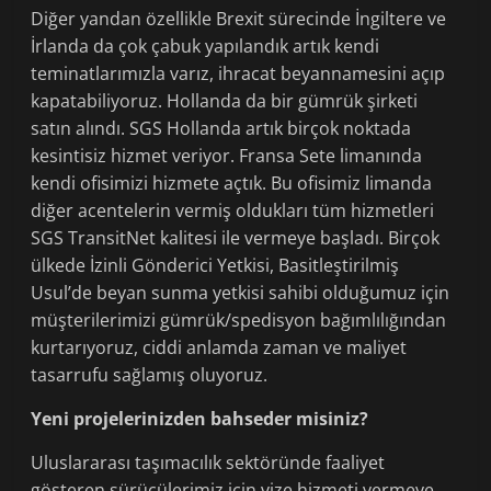
Diğer yandan özellikle Brexit sürecinde İngiltere ve
İrlanda da çok çabuk yapılandık artık kendi
teminatlarımızla varız, ihracat beyannamesini açıp
kapatabiliyoruz. Hollanda da bir gümrük şirketi
satın alındı. SGS Hollanda artık birçok noktada
kesintisiz hizmet veriyor. Fransa Sete limanında
kendi ofisimizi hizmete açtık. Bu ofisimiz limanda
diğer acentelerin vermiş oldukları tüm hizmetleri
SGS TransitNet kalitesi ile vermeye başladı. Birçok
ülkede İzinli Gönderici Yetkisi, Basitleştirilmiş
Usul’de beyan sunma yetkisi sahibi olduğumuz için
müşterilerimizi gümrük/spedisyon bağımlılığından
kurtarıyoruz, ciddi anlamda zaman ve maliyet
tasarrufu sağlamış oluyoruz.
Yeni projelerinizden bahseder misiniz?
Uluslararası taşımacılık sektöründe faaliyet
gösteren sürücülerimiz için vize hizmeti vermeye