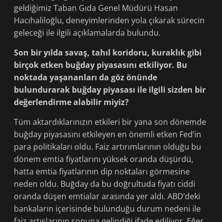
geldiğimiz Taban Gıda Genel Müdürü Hasan
Hacıhaliloğlu, deneyimlerinden yola çıkarak sürecin
geleceği ile ilgili açıklamalarda bulundu.
Son bir yılda savaş, tahıl koridoru, kuraklık gibi
birçok etken buğday piyasasını etkiliyor. Bu
noktada yaşananları da göz önünde
bulundurarak buğday piyasası ile ilgili sizden bir
değerlendirme alabilir miyiz?
Tüm aktardıklarınızın etkileri bir yana son dönemde
buğday piyasasını etkileyen en önemli etken Fed’in
para politikaları oldu. Faiz artırımlarının olduğu bu
dönem emtia fiyatlarını yüksek oranda düşürdü,
hatta emtia fiyatlarının dip noktaları görmesine
neden oldu. Buğday da bu doğrultuda fiyatı ciddi
oranda düşen emtialar arasında yer aldı. ABD’deki
bankaların içerisinde bulunduğu durum nedeni ile
faiz artışlarının sonuna gelindiği ifade ediliyor. Eğer