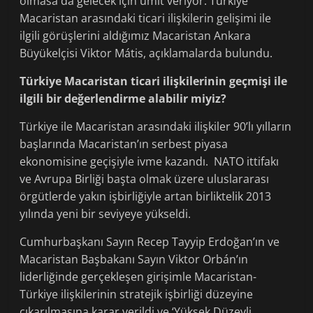
olmasa da gelecek için ümit veriyor. Türkiye
Macaristan arasındaki ticari ilişkilerin gelişimi ile
ilgili görüşlerini aldığımız Macaristan Ankara
Büyükelçisi Viktor Mátis, açıklamalarda bulundu.
Türkiye Macaristan ticari ilişkilerinin geçmişi ile
ilgili bir değerlendirme alabilir miyiz?
Türkiye ile Macaristan arasındaki ilişkiler 90’lı yılların
başlarında Macaristan’ın serbest piyasa
ekonomisine geçişiyle ivme kazandı. NATO ittifakı
ve Avrupa Birliği başta olmak üzere uluslararası
örgütlerde yakın işbirliğiyle artan birliktelik 2013
yılında yeni bir seviyeye yükseldi.
Cumhurbaşkanı Sayın Recep Tayyip Erdoğan’ın ve
Macaristan Başbakanı Sayın Viktor Orbán’ın
liderliğinde gerçekleşen girişimle Macaristan-
Türkiye ilişkilerinin stratejik işbirliği düzeyine
çıkarılmasına karar verildi ve ‘Yüksek Düzeyli