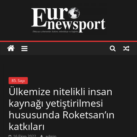
Skip
to
content
Euronewsport
İş
dünyasından
85. Sayı
haberler
Ülkemize nitelikli insan
kaynağı yetiştirilmesi
İş
hususunda Roketsan’ın
dünyasından
haberler
katkıları
16 Ekim 2022
admin