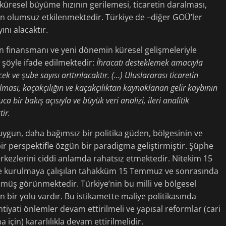
 küresel büyüme hızının gerilemesi, ticaretin daralması,
ından olumsuz etkilenmektedir. Türkiye de –diğer GOÜ’ler
nı alacaktır.
etin finansmanı ve yeni dönemin küresel gelişmeleriyle
 şöyle ifade edilmektedir:
İhracatı desteklemek amacıyla
 ve şube sayısı arttırılacaktır. (…) Uluslararası ticaretin
ılması, kaçakçılığın ve kaçakçılıktan kaynaklanan gelir kaybının
a bir bakış açısıyla ve büyük veri analizi, ileri analitik
tir.
uygun, daha bağımsız bir politika güden, bölgesinin ve
bir perspektifle özgün bir paradigma geliştirmiştir. Şüphe
merkezlerini ciddi anlamda rahatsız etmektedir. Nitekim 15
e kurulmaya çalışılan tahakküm 15 Temmuz ve sonrasında
müş görünmektedir. Türkiye’nin bu milli ve bölgesel
bir yolu vardır. Bu istikamette maliye politikasında
htiyati önlemler devam ettirilmeli ve yapısal reformlar (cari
için) kararlılıkla devam ettirilmelidir.