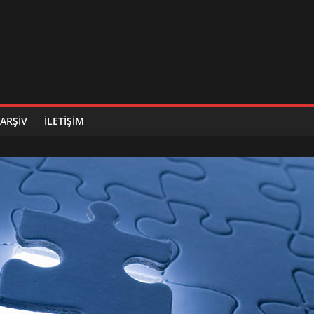
ARŞIV
İLETIŞIM