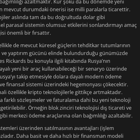
 bağımlılığı azaltmaktır. Kur şoku da bu dönemde yeni
nin mevcut durumdaki önerisi ise milli paralarla ticarettir.
olojiler aslında tam da bu doğrultuda dolar gibi
sel parasal sistemin olumsuz etkilerini sonlandırmayı amaç
si önemli bir fırsattır.
 özellikle de mevcut küresel güçlerin tehditkar tutumlarının
olduğu ve yaptırım gücünü elinde bulundurduğu günümüzde
 Rickards bu konuyla ilgili kitabında Rusya’nın
dayalı yeni bir araç kullanabileceği bir senaryo üzerinde
Rusya’yı takip etmesiyle dolara dayalı modern ödeme
ve finansal sistemi üzerindeki hegemonyası çökecektir.
 özellikle kripto teknolojilerle gittikçe artmaktadır.
tta farklı sözleşmeler ve faturalama dahi bu yeni teknoloji
etirilebilir. Örneğin blok zinciri teknolojisi dış ticareti ve
gibi merkezi ödeme araçlarına olan bağımlılığı azaltabilir.
istemleri üzerinden satılmasının avantajları (işlem
azladır. Daha basit ve daha hızlı bir finansman modeli