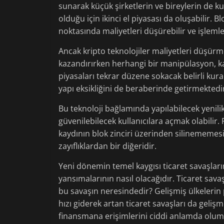
sunarak küçük şirketlerin ve bireylerin de ku
olduğu için ikinci el piyasası da oluşabilir. B
noktasında maliyetleri düşürebilir ve işlemler
Ancak kripto teknolojiler maliyetleri düşür
kazandırırken herhangi bir manipülasyon, 
piyasaları tekrar düzene sokacak belirli kur
yapı eksikliğini de beraberinde getirmektedi
Bu teknoloji bağlamında yapılabilecek yenilik
güvenilebilecek kullanıcılara açmak olabilir. F
kaydının blok zinciri üzerinden silinememes
zayıflıklardan bir diğeridir.
Yeni dönemin temel kaygısı ticaret savaşları
yansımalarının nasıl olacağıdır. Ticaret sav
bu savaşın neresindedir? Gelişmiş ülkelerin
hızı giderek artan ticaret savaşları da geli
finansmana erişimlerini ciddi anlamda olum