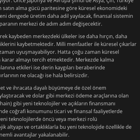
yıyor. Önce Japonya ve Avrupa şimdi de Asya, Çin, Türkiye
 satın alma gücü paritesine göre küresel ekonomideki
 yeni dengede üretim daha adil yayılacak, finansal sistemin
e paranın merkezi de adım adım değişecektir.
erek kaybeden merkezdeki ülkeler ise daha hırçın, daha
liklerini kaybetmektedir. Milli menfaatler ile küresel çıkarlar
r zaman uyuşmayabiliyor. Hatta çoğu zaman küresel
a karar almayı tercih etmektedir. Merkezde kalma
lanına etkileri ise derin kaygıları beraberinde
arının ne olacağı ise hala belirsizdir.
et ve ihracata dayalı büyümeye de özel önem
aylaştıracak ve dolar gibi merkezi ödeme araçlarına olan
chain) gibi yeni teknolojiler ve açıkların finansmanı
e coğrafi konumunu ticari ve finansal faaliyetlerde
 yeni teknolojilerde öncü veya merkezi rolü
ik altyapı ve ortaklıklarla bu yeni teknolojide özellikle de
nemli avantajlar yakalanabilir.