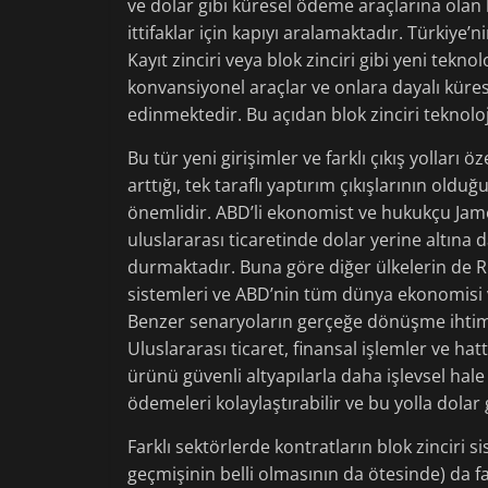
ve dolar gibi küresel ödeme araçlarına olan
ittifaklar için kapıyı aralamaktadır. Türkiye’
Kayıt zinciri veya blok zinciri gibi yeni tekn
konvansiyonel araçlar ve onlara dayalı küre
edinmektedir. Bu açıdan blok zinciri teknoloji
Bu tür yeni girişimler ve farklı çıkış yolları
arttığı, tek taraflı yaptırım çıkışlarının 
önemlidir. ABD’li ekonomist ve hukukçu James
uluslararası ticaretinde dolar yerine altına 
durmaktadır. Buna göre diğer ülkelerin de 
sistemleri ve ABD’nin tüm dünya ekonomisi 
Benzer senaryoların gerçeğe dönüşme ihtimali
Uluslararası ticaret, finansal işlemler ve ha
ürünü güvenli altyapılarla daha işlevsel hale g
ödemeleri kolaylaştırabilir ve bu yolla dolar 
Farklı sektörlerde kontratların blok zinciri s
geçmişinin belli olmasının da ötesinde) da f