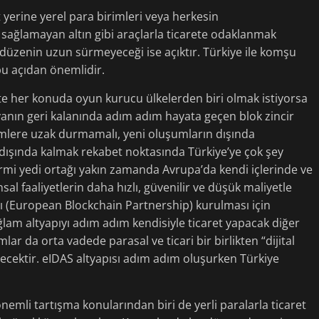
t yerine yerel para birimleri veya herkesin
 sağlamayan altın gibi araçlarla ticarete odaklanmak
düzenin uzun sürmeyeceği ise açıktır. Türkiye ile komşu
r bu açıdan önemlidir.
 her konuda oyun kurucu ülkelerden biri olmak istiyorsa
anın geri kalanında adım adım hayata geçen blok zincir
rişimlere uzak durmamalı, yeni oluşumların dışında
n dışında kalmak rekabet noktasında Türkiye’ye çok şey
yirmi yedi ortağı yakın zamanda Avrupa’da kendi içlerinde ve
nsal faaliyetlerin daha hızlı, güvenilir ve düşük maliyetle
ığı (European Blockchain Partnership) kurulması için
am altyapıyı adım adım kendisiyle ticaret yapacak diğer
lar da orta vadede parasal ve ticari bir birlikten “dijital
yecektir. eIDAS altyapısı adım adım oluşurken Türkiye
emli tartışma konularından biri de yerli paralarla ticaret