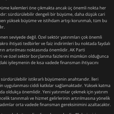
üyüme kalemleri öne çıkmakta ancak üç önemli nokta her
dır: sürdürülebilir dengeli bir büyüme, daha düşük cari
rken yüksek büyüme ve istihdam artışı korunmalı, tüm bu
ır.
nen seviyede değil. Özel sektör yatırımları çok önemli
kro ihtiyati tedbirler ve faiz indirimleri bu noktada faydalı
arın artırılması noktasında önemlidir. AK Parti
leri ve özel sektör borçlanma faizlerini mümkün olduğunca
aki iyileşmenin de kısa vadede finansman ihtiyacını
sürdürülebilir istikrarlı büyümenin anahtarıdır. İleri
nin uygulanması ciddi katkılar sağlamaktadır. Yüksek katma
 da oldukça önemlidir. Yeni yatırımlar çekmek için yatırım
ncelik tanınmalı ve hizmet gelirlerinin artırılmasına yönelik
bu adımlar orta vadede finansman gereksinimini azaltacaktır.