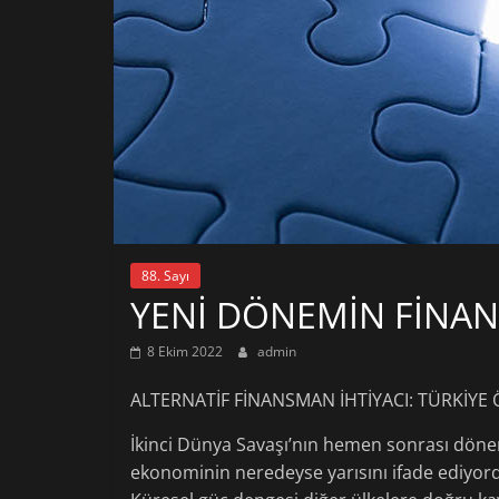
88. Sayı
YENİ DÖNEMİN FİNA
8 Ekim 2022
admin
ALTERNATİF FİNANSMAN İHTİYACI: TÜRKİYE
İkinci Dünya Savaşı’nın hemen sonrası döne
ekonominin neredeyse yarısını ifade ediyord