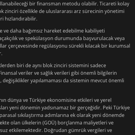
llanabileceği bir finansman metodu olabilir. Ticareti kolay
lok zinciri özellikle de uluslararası arz sürecinin yönetimi
i hızlandırabilir.
me ve daha bağımsız hareket edebilme kabiliyeti
kaçakçılık ve spekülasyon durumunda başvurulacak veya
allar çerçevesinde regülasyonu sürekli kılacak bir kurumsal
r.
lerden biri de aynı blok zinciri sistemini sadece
inansal veriler ve sağlık verileri gibi önemli bilgilerin
i, değişiklikler yapılamaması da sistemin mevcut önemli
nın dünya ve Türkiye ekonomisine etkileri ve yerel
aşları yeni dönemin yadsınamaz bir gerçeğidir. Peki Türkiye
 parasal sıkılaştırma adımlarına ek olarak yeni dönemde
şmekte olan ülkelerin (GOÜ) borçlanma maliyetleri ve
suz etkilemektedir. Doğrudan gümrük vergileri ve