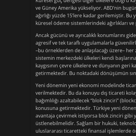
Küresel güç dengesi diğer ülkelere doğru ka
ve Güney Amerika yükseliyor. ABD’nin bugün
ağırlığı yüzde 15’lere kadar gerilemiştir. Bu
küresel ödeme sistemlerindeki ağırlıkları v
Ancak gücünü ve ayrıcalıklı konumlarını gid
agresif ve tek taraflı uygulamalarla güvenilir
–bu örneklerden de anlaşılacağı üzere– he
sistemin merkezdeki ülkeleri kendi başların
kaygısının çevre ülkelere ve dünyanın geri ka
getirmektedir. Bu noktadaki dönüşümün sınırl
Yeni dönemin yeni ekonomi modelinde ticar
verilmektedir. Bu da konuyu dış ticareti kol
bağımlılığı azaltabilecek “blok zinciri” (block
konusuna getirmektedir. Türkiye yeni dönemd
avantaja çevirmek istiyorsa blok zinciri gibi
üstlenebilmelidir. Sağlam bir hukuki, teknoloj
uluslararası ticaretteki finansal işlemlerde ö