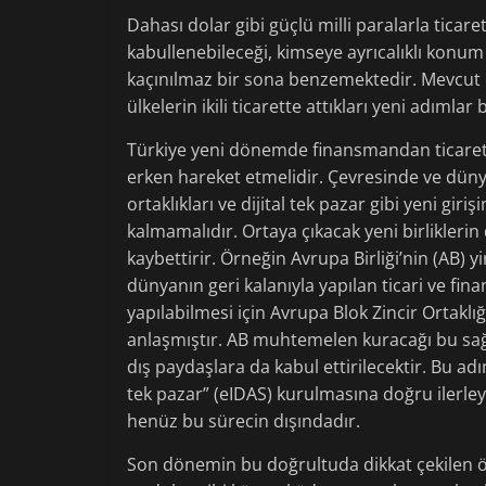
Dahası dolar gibi güçlü milli paralarla ticare
kabullenebileceği, kimseye ayrıcalıklı konum
kaçınılmaz bir sona benzemektedir. Mevcut 
ülkelerin ikili ticarette attıkları yeni adımla
Türkiye yeni dönemde finansmandan ticarete
erken hareket etmelidir. Çevresinde ve düny
ortaklıkları ve dijital tek pazar gibi yeni gi
kalmamalıdır. Ortaya çıkacak yeni birlikleri
kaybettirir. Örneğin Avrupa Birliği’nin (AB) 
dünyanın geri kalanıyla yapılan ticari ve fina
yapılabilmesi için Avrupa Blok Zincir Ortakl
anlaşmıştır. AB muhtemelen kuracağı bu sağl
dış paydaşlara da kabul ettirilecektir. Bu adım
tek pazar” (eIDAS) kurulmasına doğru ilerle
henüz bu sürecin dışındadır.
Son dönemin bu doğrultuda dikkat çekilen ön