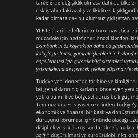
tarifelerde değişiklik olmasa dahi bu ülkeler
risk iştahındaki azalış ve likidite sıkışıklığ
kadar olmasa da– bu olumsuz gidişattan payı
YEP’te ticari hedeflerin tutturulması, ticar
mücadele için hedeflenen önceliklerden ikisi
Eximbank’ın öz kaynakları daha da güçlendirilecek
kolaylaştırılması, gümrük işlemlerinin hızlandır
engellenmesi için gümrük bilgi sistemleri uçtan uc
yetkinliklerini de içerecek şekilde güçlendirilecek
Türkiye yeni dönemde tarihine ve kimliğine 
bölge halklarının çıkarlarını önceleyen yeni 
yok ki bu milli ve bölgesel duruş belli güç 
Temmuz öncesi siyaset üzerinden Türkiye’y
ekonomik ve finansal bir baskıya dönüştürül
duruşunu koruması için önünde alacağı uzun 
disiplinli ve sıkı duruş sürdürülmeli, makro i
açığın düşürülmesi ve sürdürülebilir kalkınma 