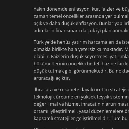
Yakın dönemde enflasyon, kur, faizler ve b
zaman temel öncelikler arasında yer bulmalı
açık ve daha düşük enflasyon. Bunlar yapılı
adımların finansmanı da çok iyi planlanmalıd
Türkiye’de henüz yatırım harcamaları da iste
olmakla birlikte hala yetersiz kalmaktadır. Ma
olabilir. Faizlerin düşük seyretmesi yatırıml
hükümetlerinin öncelikli hedefi hazine faiz
düşük tutmak gibi görünmektedir. Bu noktad
artıracağı açıktır.
İhracata ve rekabete dayalı üretim stratejisi 
teknolojik üretime en yüksek teşvik sistemi
değerli mal ve hizmet ihracatının artırılması
ortamı iyileştirilmeli, yasal düzenlemelere ö
kapsamlı stratejiler geliştirilmelidir. Tüm 