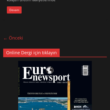
Devam
← Önceki
Online Dergi için tıklayın